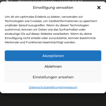
TEAM@MAKLERINNEN-HANNOVER.DE
Einwilligung verwalten
ADRESSE
Um dir ein optimales Erlebnis zu bieten, verwenden wir
LANGE-FELD-STRASSE 60
Technologien wie Cookies, um Geräteinformationen zu speichern
30559 HANNOVER
und/oder darauf zuzugreifen. Wenn du diesen Technologien
zustimmst, können wir Daten wie das Surfverhalten oder
eindeutige IDs auf dieser Website verarbeiten. Wenn du deine
Einwilligung nicht erteilst oder zurückziehst, können bestimmte
Merkmale und Funktionen beeinträchtigt werden.
Informationen
Akzeptieren
Ablehnen
Einstellungen ansehen
Datenschutzerklärung
Impressum