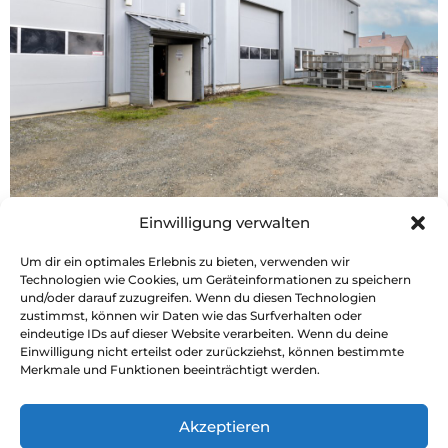
LAGER- UND BETRIEBSHALLE IN
Einwilligung verwalten
CLAUSTHAL-ZELLERFELD
Um dir ein optimales Erlebnis zu bieten, verwenden wir
Technologien wie Cookies, um Geräteinformationen zu speichern
und/oder darauf zuzugreifen. Wenn du diesen Technologien
zustimmst, können wir Daten wie das Surfverhalten oder
eindeutige IDs auf dieser Website verarbeiten. Wenn du deine
Objekttyp: Halle
Einwilligung nicht erteilst oder zurückziehst, können bestimmte
Baujahr: 2008
Merkmale und Funktionen beeinträchtigt werden.
2
Bürofläche: 90.00 m
Objekt-ID: 3165
Akzeptieren
695.000,00 €