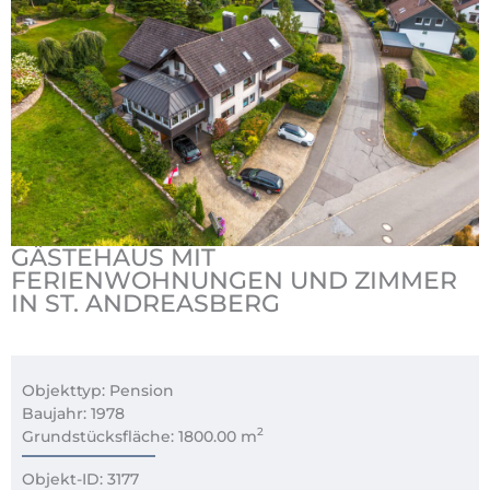
GÄSTEHAUS MIT
FERIENWOHNUNGEN UND ZIMMER
IN ST. ANDREASBERG
Objekttyp: Pension
Baujahr: 1978
2
Grundstücksfläche: 1800.00 m
Objekt-ID: 3177