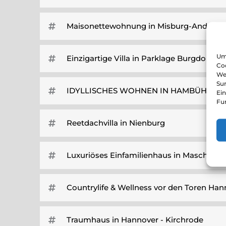
Maisonettewohnung in Misburg-Anderte
Um 
Einzigartige Villa in Parklage Burgdorf
Coo
We
Sur
IDYLLISCHES WOHNEN IN HAMBÜHREN
Ein
Fu
Reetdachvilla in Nienburg
Luxuriöses Einfamilienhaus in Maschsee
Countrylife & Wellness vor den Toren Han
Traumhaus in Hannover - Kirchrode