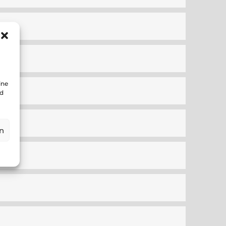
ine
nd
n