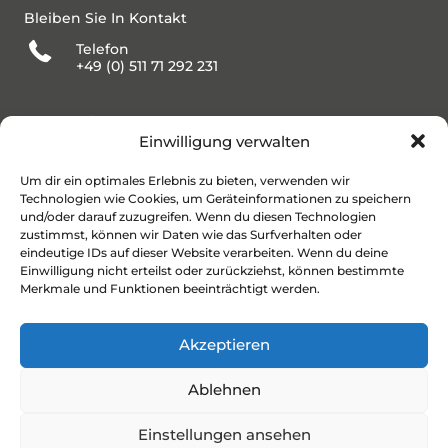
Bleiben Sie In Kontakt
Telefon
+49 (0) 511 71 292 231
BÜROZEITEN
Einwilligung verwalten
Mo-Fr 10:00-16:00 Uhr
Sa 10:00-13:00 Uhr
Um dir ein optimales Erlebnis zu bieten, verwenden wir
Technologien wie Cookies, um Geräteinformationen zu speichern
E-MAIL
und/oder darauf zuzugreifen. Wenn du diesen Technologien
TEAM@MAKLERINNEN-HANNOVER.DE
zustimmst, können wir Daten wie das Surfverhalten oder
eindeutige IDs auf dieser Website verarbeiten. Wenn du deine
Einwilligung nicht erteilst oder zurückziehst, können bestimmte
ADRESSE
Merkmale und Funktionen beeinträchtigt werden.
LANGE-FELD-STRASSE 60
30559 HANNOVER
Akzeptieren
Ablehnen
Einstellungen ansehen
Informationen